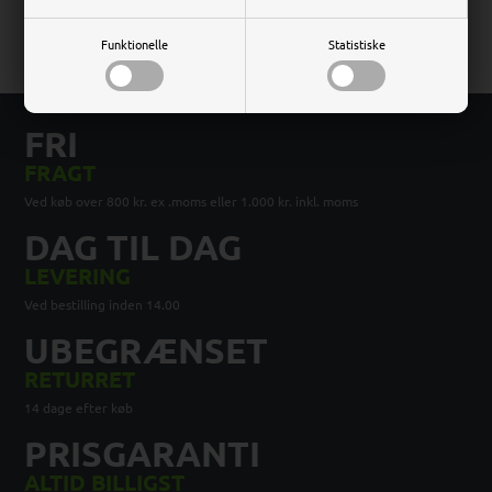
Ingen gebyrer eller skjulte tillæg
Funktionelle
Statistiske
FRI
FRAGT
Ved køb over 800 kr. ex .moms eller 1.000 kr. inkl. moms
DAG TIL DAG
LEVERING
Ved bestilling inden 14.00
UBEGRÆNSET
RETURRET
14 dage efter køb
PRISGARANTI
ALTID BILLIGST