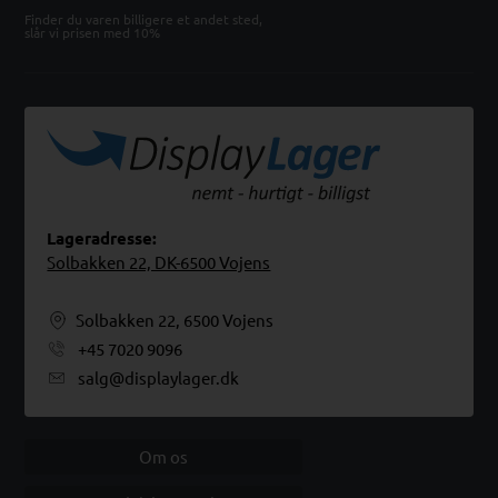
Finder du varen billigere et andet sted,
slår vi prisen med 10%
Lageradresse:
Solbakken 22, DK-6500 Vojens
Solbakken 22, 6500 Vojens
+45 7020 9096
salg@displaylager.dk
Om os