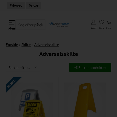
Erhverv
Privat
Konto
Gem
Kurv
Menu
Forside
»
Skilte
»
Advarselsskilte
Advarselsskilte
Filtrer produkter
NYHED