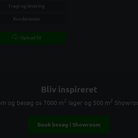
Fragt og levering
Kundecenter
Upload fil
Bliv inspireret
2
2
m og besøg os 7000 m
lager og 500 m
Showro
Book besøg i Showroom