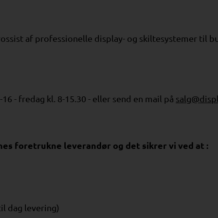
ssist af professionelle display- og skiltesystemer til bu
-16 - fredag kl. 8-15.30 - eller send en mail på
salg@displ
es foretrukne leverandør og det sikrer vi ved at :
til dag levering)