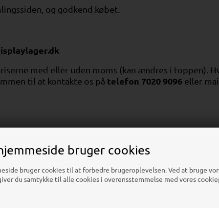
amlingssiden, og godkend købet.
isplaylager.dk
 priserne med eller uden moms (kan ændres i toppen).
Hv
telefon 7020 9096
kommen til at kontakte os på
eller ma
 dig med produkt- og marketingsviden, der sikrer at du 
hjemmeside bruger cookies
n og absolut topkvalitet.
- alt fra gadeskilte, klaprammer, roll-ups, glasvitriner,
ide bruger cookies til at forbedre brugeroplevelsen. Ved at bruge vor
ver du samtykke til alle cookies i overensstemmelse med vores cookiep
urtigt og effektivt sende varer ud i hele Danmark - dag ti
room. Ring på telefon 7020 9096 og aftal en tid.