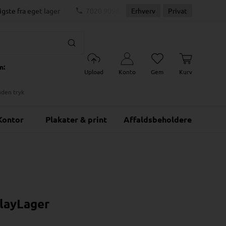
igste fra eget lager
7020 9096
Erhverv
Dag-til-dag levering
Privat
m:
Upload
Konto
Gem
Kurv
uden tryk
Kontor
Plakater & print
Affaldsbeholdere
playLager