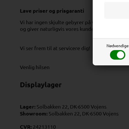
Lave priser og prisgaranti
Vi har ingen skjulte gebyrer på varer eller bet
100% prisga
og giver naturligvis vores kunder
Nødvendige
Vi ser frem til at servicere dig!
Venlig hilsen
Displaylager
Lager:
S
olbakken 22
, DK-6500 Vojens
Showroom:
Solbakken 22, DK-6500 Vojens
CVR:
24213110