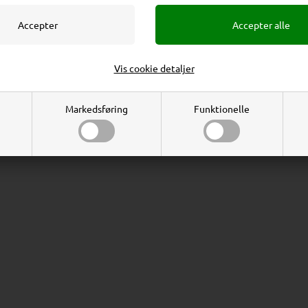
aling, så den pris du ser, er den pris du betaler. Vi i h
Erhverv
Privat
ranti
i hele 3 uger efter du har modtaget varen.
Vis cookie detaljer
Priser ekskl. moms
Priser inkl. moms
Markedsføring
Funktionelle