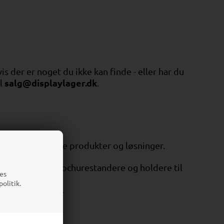
is der er noget du ikke kan finde - eller har du
salg@displaylager.dk
il
.
vælger de rigtige produkter og løsninger.
 akryldisplays, brochurestandere og holdere til
es
olitik.
l dag naturligvis.