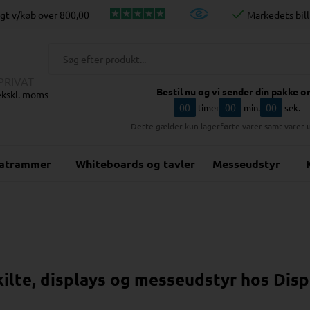
agt v/køb over
800,00
Markedets bill
PRIVAT
Bestil nu og vi sender din pakke o
 ekskl. moms
00
00
00
timer
min.
sek.
Dette gælder kun lagerførte varer samt varer 
katrammer
Whiteboards og tavler
Messeudstyr
kilte, displays og messeudstyr hos Dis