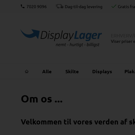
 lager
7020 9096
Dag-til-dag levering
Gratis fr
ERHVERV
/
Viser priser
Alle
Skilte
Displays
Pla
Om os ...
Velkommen til vores verden af s