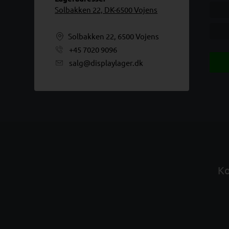
Solbakken 22, DK-6500 Vojens
Solbakken 22, 6500 Vojens
+45 7020 9096
salg@displaylager.dk
Ko