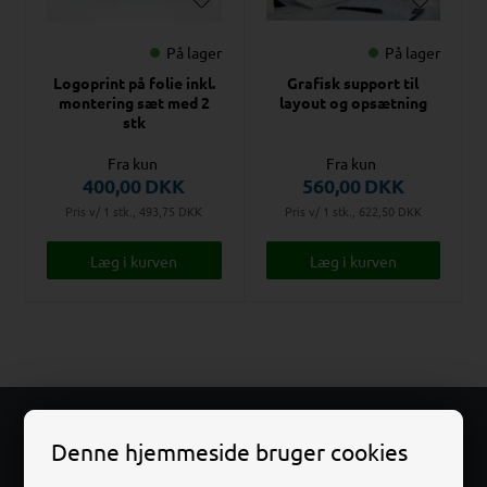
På lager
På lager
Logoprint på folie inkl.
Grafisk support til
montering sæt med 2
layout og opsætning
stk
Fra kun
Fra kun
400,00
DKK
560,00
DKK
Pris v/ 1 stk., 493,75
DKK
Pris v/ 1 stk., 622,50
DKK
FRI
Denne hjemmeside bruger cookies
FRAGT