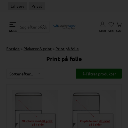
Erhverv
Privat
Konto
Gem
Kurv
Menu
Forside
»
Plakater & print
»
Print på folie
Print på folie
Filtrer produkter