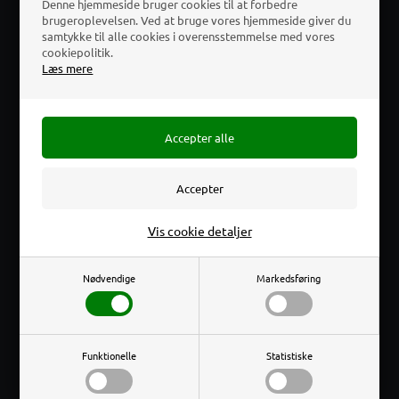
Denne hjemmeside bruger cookies til at forbedre
Ved køb over 800 kr. ex .moms
brugeroplevelsen. Ved at bruge vores hjemmeside giver du
DAG TIL DAG
samtykke til alle cookies i overensstemmelse med vores
cookiepolitik.
LEVERING
Læs mere
Ved bestilling inden 14.00
UBEGRÆNSET
RETURRET
14 dage efter køb
PRISGARANTI
Erhverv
Privat
ALTID BILLIGST
Vis cookie detaljer
Finder du varen billigere et andet sted,
Priser ekskl. moms
Priser inkl. moms
slår vi prisen med 10%
Nødvendige
Markedsføring
Funktionelle
Statistiske