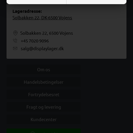
Lageradresse:
Solbakken 22, DK-6500 Vojens
Solbakken 22, 6500 Vojens
+45 7020 9096
salg@displaylager.dk
Om os
Handelsbetingelser
Fortrydelsesret
Fragt og levering
Kundecenter