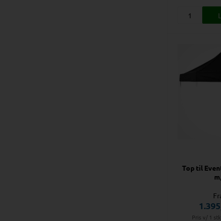
Top til Even
m,
Fr
1.395
Pris v/ 1 st