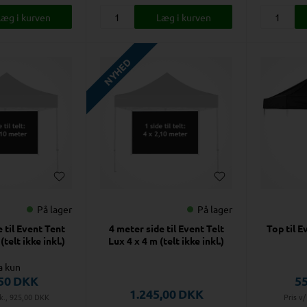
NYHED
På lager
På lager
 til Event Tent
4 meter side til Event Telt
Top til E
(telt ikke inkl.)
Lux 4 x 4 m (telt ikke inkl.)
a kun
50
DKK
5
1.245,00
DKK
tk., 925,00
DKK
Pris v/