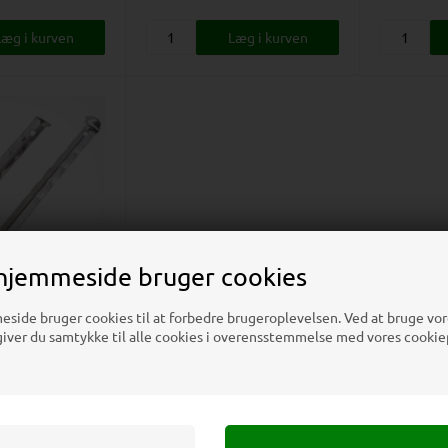
hjemmeside bruger cookies
ide bruger cookies til at forbedre brugeroplevelsen. Ved at bruge vor
På lager
ver du samtykke til alle cookies i overensstemmelse med vores cookiep
ker, 4 stk.
a kun
00
DKK
tk., 125,00
DKK