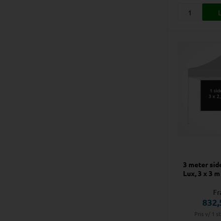
3 meter side
Lux, 3 x 3 m 
Fr
832,
Pris v/ 1 s