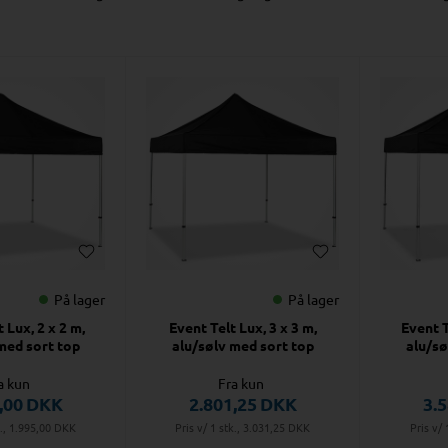
På lager
På lager
 Lux, 2 x 2 m,
Event Telt Lux, 3 x 3 m,
Event T
med sort top
alu/sølv med sort top
alu/sø
a kun
Fra kun
,00
DKK
2.801,25
DKK
3.
k., 1.995,00
DKK
Pris v/ 1 stk., 3.031,25
DKK
Pris v/ 