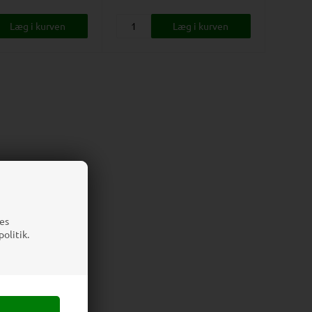
es
olitik.