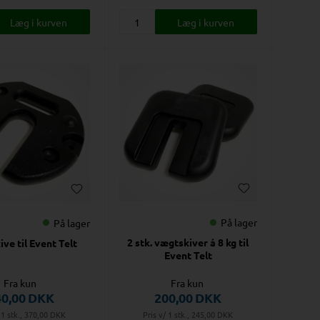
På lager
På lager
2 stk. vægtskiver á 8 kg til
ve til Event Telt
Event Telt
Fra kun
Fra kun
40,00
DKK
200,00
DKK
 1 stk., 370,00
DKK
Pris v/ 1 stk., 245,00
DKK