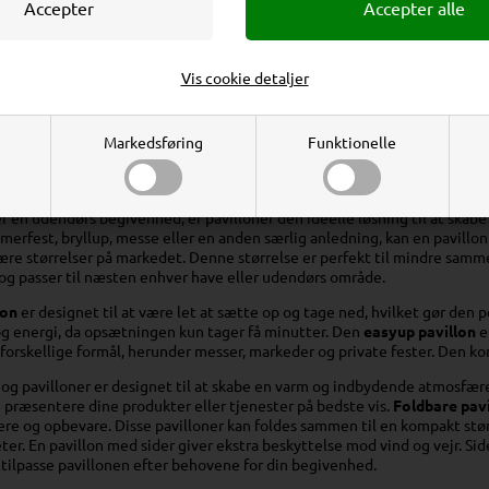
Erhverv
Privat
Vis cookie detaljer
Priser ekskl. moms
Priser inkl. moms
Markedsføring
Funktionelle
Pavilloner og Eventtelte til Virksomh
 en udendørs begivenhed, er pavilloner den ideelle løsning til at skab
erfest, bryllup, messe eller en anden særlig anledning, kan en pavillon
re størrelser på markedet. Denne størrelse er perfekt til mindre samme
og passer til næsten enhver have eller udendørs område.
lon
er designet til at være let at sætte op og tage ned, hvilket gør den 
 og energi, da opsætningen kun tager få minutter. Den
easyup pavillon
e
forskellige formål, herunder messer, markeder og private fester. Den k
og pavilloner er designet til at skabe en varm og indbydende atmosfære. 
n præsentere dine produkter eller tjenester på bedste vis.
Foldbare pav
re og opbevare. Disse pavilloner kan foldes sammen til en kompakt størr
ter. En pavillon med sider giver ekstra beskyttelse mod vind og vejr. Sid
 at tilpasse pavillonen efter behovene for din begivenhed.