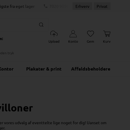
igste fra eget lager
7020 9096
Erhverv
Dag-til-dag levering
Privat
m:
Upload
Konto
Gem
Kurv
uden tryk
Kontor
Plakater & print
Affaldsbeholdere
illoner
 er vores udvalg af eventtelte lige noget for dig! Uanset om
ger.