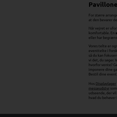
Pavillone
For større arrang
at den bevarer d
Når vejret er ufo
komfortable. En
eller har begræn
Vores telte er og
eventtelte i fors
så du kan fokusere
vi det, du søger.
hvorfor vente? G
imponere dine gæ
Bestil dine event
Hos
Displaylager
messeudstyr
so
udseende, der vi
hvad du behøver 