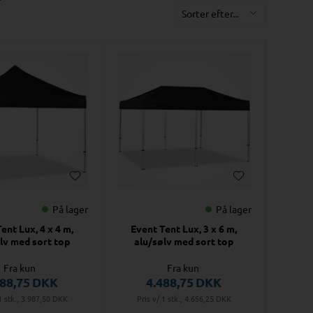
På lager
På lager
ent Lux, 4 x 4 m,
Event Tent Lux, 3 x 6 m,
lv med sort top
alu/sølv med sort top
Fra kun
Fra kun
588,75
DKK
4.488,75
DKK
1 stk., 3.987,50
DKK
Pris v/ 1 stk., 4.656,25
DKK