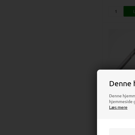
Denne 
Denne hjemmes
hjemmeside gi
Stålpløk
Læs mere
Fr
75,
Pris v/ 1 s