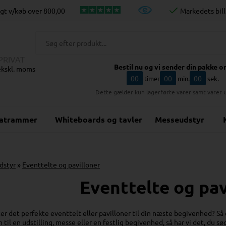
agt v/køb over
800,00
Markedets bill
PRIVAT
Bestil nu og vi sender din pakke o
 ekskl. moms
00
00
00
timer
min.
sek.
Dette gælder kun lagerførte varer samt varer 
katrammer
Whiteboards og tavler
Messeudstyr
dstyr
»
Eventtelte og pavilloner
Eventtelte og pav
ter det perfekte eventtelt eller pavilloner til din næste begivenhed? Så
til en udstilling, messe eller en festlig begivenhed, så har vi det, du sø