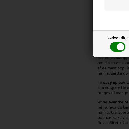
Nødvendige
Ideelle 
Når du planlægger
om det er en somm
af de mest populæ
nem at sætte op 
En
easy up pavil
kan du spare tid
bruges til mange 
Vores eventtelte 
miljø, hvor du ka
nem at transporte
udendørs aktivite
fleksibilitet til