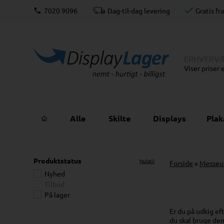
 lager
7020 9096
Dag-til-dag levering
Gratis fr
ERHVERV
/
Viser priser
Alle
Skilte
Displays
Pla
Produktstatus
Nulstil
Forside
»
Messeu
Nyhed
Tilbud
På lager
Er du på udkig ef
du skal bruge dem 