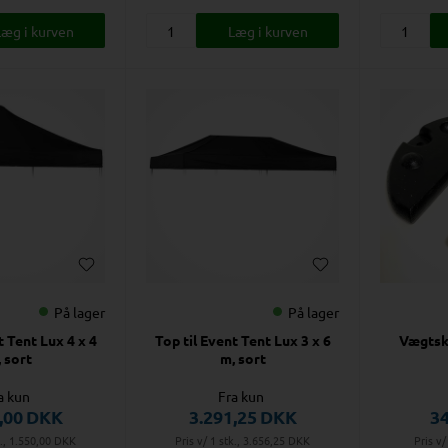
På lager
På lager
t Tent Lux 4 x 4
Top til Event Tent Lux 3 x 6
Vægtski
 sort
m, sort
a kun
Fra kun
,00
DKK
3.291,25
DKK
3
k., 1.550,00
DKK
Pris v/ 1 stk., 3.656,25
DKK
Pris v/