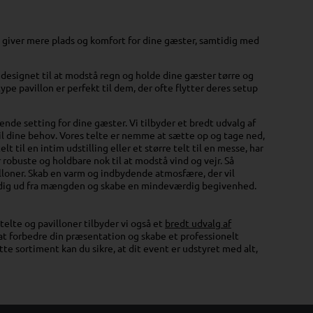
 giver mere plads og komfort for dine gæster, samtidig med
r designet til at modstå regn og holde dine gæster tørre og
e pavillon er perfekt til dem, der ofte flytter deres setup
ende setting for dine gæster. Vi tilbyder et bredt udvalg af
 til dine behov. Vores telte er nemme at sætte op og tage ned,
 til en intim udstilling eller et større telt til en messe, har
 robuste og holdbare nok til at modstå vind og vejr. Så
lloner. Skab en varm og indbydende atmosfære, der vil
le dig ud fra mængden og skabe en mindeværdig begivenhed.
telte og pavilloner tilbyder vi også et
bredt udvalg af
l at forbedre din præsentation og skabe et professionelt
 sortiment kan du sikre, at dit event er udstyret med alt,