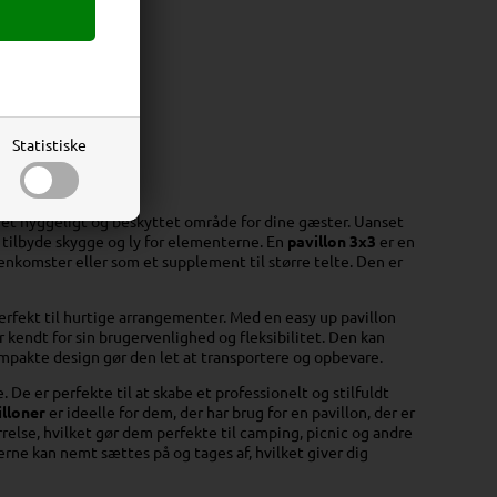
Statistiske
edsevents
e et hyggeligt og beskyttet område for dine gæster. Uanset
 tilbyde skygge og ly for elementerne. En
pavillon 3x3
er en
nkomster eller som et supplement til større telte. Den er
perfekt til hurtige arrangementer. Med en easy up pavillon
r kendt for sin brugervenlighed og fleksibilitet. Den kan
ompakte design gør den let at transportere og opbevare.
De er perfekte til at skabe et professionelt og stilfuldt
illoner
er ideelle for dem, der har brug for en pavillon, der er
else, hvilket gør dem perfekte til camping, picnic og andre
erne kan nemt sættes på og tages af, hvilket giver dig