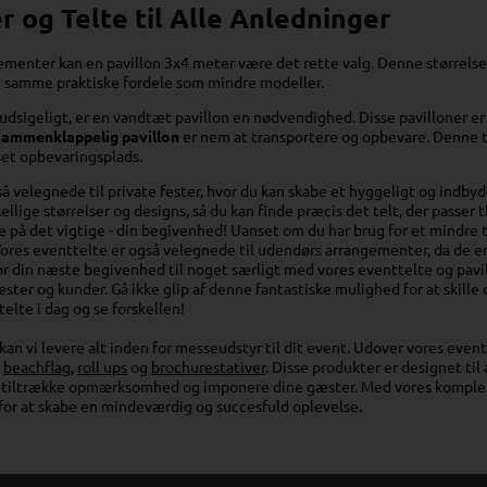
r og Telte til Alle Anledninger
ementer kan en pavillon 3x4 meter være det rette valg. Denne størrelse
e samme praktiske fordele som mindre modeller.
rudsigeligt, er en vandtæt pavillon en nødvendighed. Disse pavilloner e
sammenklappelig pavillon
er nem at transportere og opbevare. Denne typ
set opbevaringsplads.
så velegnede til private fester, hvor du kan skabe et hyggeligt og indbyd
kellige størrelser og designs, så du kan finde præcis det telt, der passer
 på det vigtige - din begivenhed! Uanset om du har brug for et mindre telt
 Vores eventtelte er også velegnede til udendørs arrangementer, da de er
ør din næste begivenhed til noget særligt med vores eventtelte og pavi
ster og kunder. Gå ikke glip af denne fantastiske mulighed for at skil
telte i dag og se forskellen!
kan vi levere alt inden for messeudstyr til dit event. Udover vores event
m
beachflag
,
roll ups
og
brochurestativer
. Disse produkter er designet ti
l tiltrække opmærksomhed og imponere dine gæster. Med vores komplette
for at skabe en mindeværdig og succesfuld oplevelse.