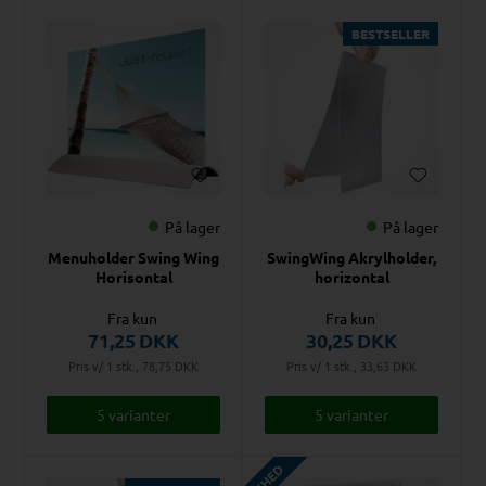
BESTSELLER
På lager
På lager
Menuholder Swing Wing
SwingWing Akrylholder,
Horisontal
horizontal
Fra kun
Fra kun
71,25
DKK
30,25
DKK
Pris v/ 1 stk., 78,75
DKK
Pris v/ 1 stk., 33,63
DKK
5 varianter
5 varianter
NYHED