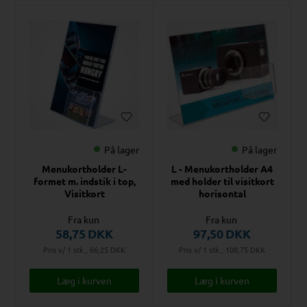
På lager
På lager
Menukortholder L-
L - Menukortholder A4
formet m. indstik i top,
med holder til visitkort
Visitkort
horisontal
Fra kun
Fra kun
58,75
DKK
97,50
DKK
Pris v/ 1 stk., 66,25
DKK
Pris v/ 1 stk., 108,75
DKK