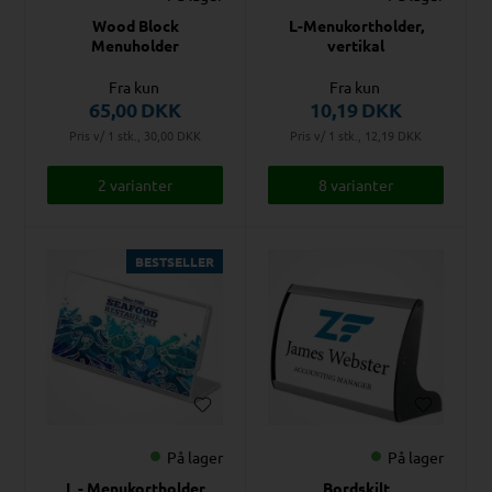
Wood Block
L-Menukortholder,
Menuholder
vertikal
Fra kun
Fra kun
65,00
DKK
10,19
DKK
Pris v/ 1 stk., 30,00
DKK
Pris v/ 1 stk., 12,19
DKK
2 varianter
8 varianter
BESTSELLER
På lager
På lager
L - Menukortholder
Bordskilt