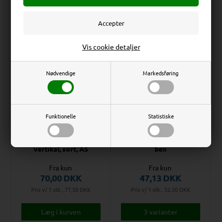
Erhverv
Privat
Vis cookie detaljer
Priser ekskl. moms
Priser inkl. moms
Nødvendige
Markedsføring
Funktionelle
Statistiske
På lager
På lager
Rocket Menukortholder,
Menukortholder med
vertikal, sort, A5
ben
Fra kun
Fra kun
70,00
DKK
47,13
DKK
Pris v/ 1 stk., 77,50
DKK
Pris v/ 1 stk., 52,50
DKK
3 varianter