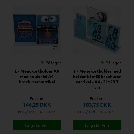
På lager
På lager
L - Menukortholder A4
T - Menukortholder med
med holder til A4
holder til m65 brochurer
brochurer vertikal
vertikal - A4 - 21x29.7
cm
Fra kun
Fra kun
146,25
DKK
183,75
DKK
Pris v/ 1 stk., 162,50
DKK
Pris v/ 1 stk., 203,75
DKK