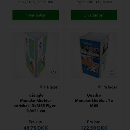
Pris v/ 1 stk., 51,25
DKK
Pris v/ 1 stk., 137,50
DKK
1 varianter
2 varianter
På lager
På lager
Triangle
Quadro
Menukortholder
Menukortholder, 4 x
vertikal - 3xM65 Flyer -
M65
9.9x21 cm
Fra kun
Fra kun
48,75
DKK
122,50
DKK