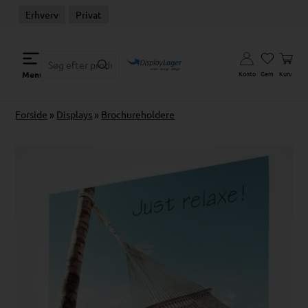
Erhverv
Privat
Konto
Gem
Kurv
Menu
Forside
»
Displays
»
Brochureholdere