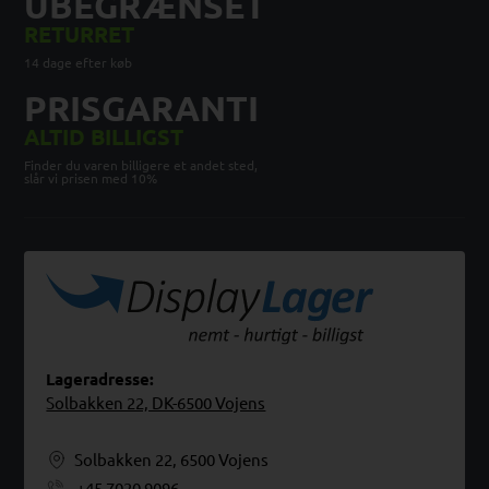
UBEGRÆNSET
RETURRET
14 dage efter køb
PRISGARANTI
ALTID BILLIGST
Finder du varen billigere et andet sted,
slår vi prisen med 10%
Lageradresse:
Solbakken 22, DK-6500 Vojens
Solbakken 22, 6500 Vojens
+45 7020 9096