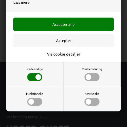
Læs mere
Beskrivelse
Anmeldelser
Menuholder produceret i transparent akryl og alufod med
stærk fjederlukning. Lodret fritstående.
Erhverv
Privat
Vis cookie detaljer
Priser ekskl. moms
Priser inkl. moms
Nødvendige
Markedsføring
FRI
FRAGT
Ved køb over 800 kr. ex .moms
Funktionelle
Statistiske
DAG TIL DAG
LEVERING
Ved bestilling inden 14.00