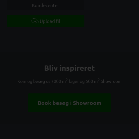
Kundecenter
Upload fil
Bliv inspireret
2
2
Kom og besøg os 7000 m
lager og 500 m
Showroom
Book besøg i Showroom