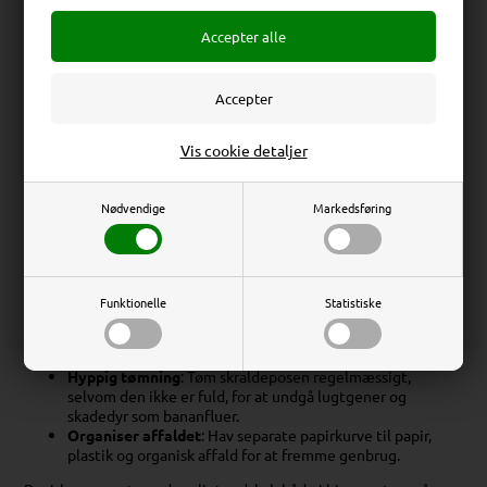
typer affald kan du bidrage til et mere bæredygtigt miljø. På
kontorer kan sortering af affald reducere udgifterne, da store
affaldscontainere med specifik sortering ofte er billigere end
"all-in-one" løsninger.
Valg af Den Rigtige Papirkurv
Erhverv
Privat
Vis cookie detaljer
At vælge den rigtige papirkurv er afgørende for at opfylde dine
behov og passe til miljøet. Overvej faktorer som størrelse,
Priser ekskl. moms
Priser inkl. moms
materiale og design, når du vælger en papirkurv. En god
Nødvendige
Markedsføring
papirkurv skal være holdbar, let at rengøre og have et design,
der passer til din indretning.
Praktiske Tips til Brug af Papirkurve
Funktionelle
Statistiske
Brug skraldeposer
: De hjælper med at holde papirkurven
ren og gør det nemmere at tømme affaldet.
Hyppig tømning
: Tøm skraldeposen regelmæssigt,
selvom den ikke er fuld, for at undgå lugtgener og
skadedyr som bananfluer.
Organiser affaldet
: Hav separate papirkurve til papir,
plastik og organisk affald for at fremme genbrug.