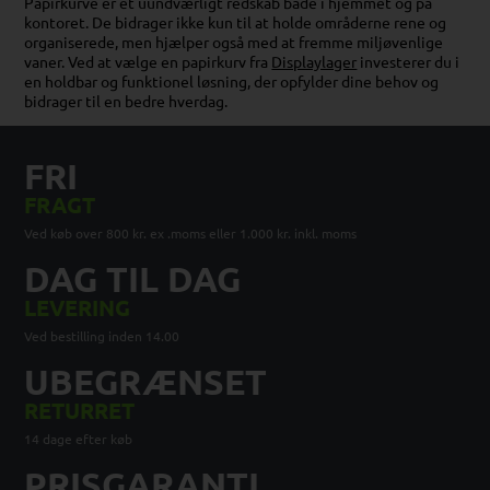
Papirkurve er et uundværligt redskab både i hjemmet og på
kontoret. De bidrager ikke kun til at holde områderne rene og
organiserede, men hjælper også med at fremme miljøvenlige
vaner. Ved at vælge en papirkurv fra
Displaylager
investerer du i
en holdbar og funktionel løsning, der opfylder dine behov og
bidrager til en bedre hverdag.
FRI
FRAGT
Ved køb over 800 kr. ex .moms eller 1.000 kr. inkl. moms
DAG TIL DAG
LEVERING
Ved bestilling inden 14.00
UBEGRÆNSET
RETURRET
14 dage efter køb
PRISGARANTI