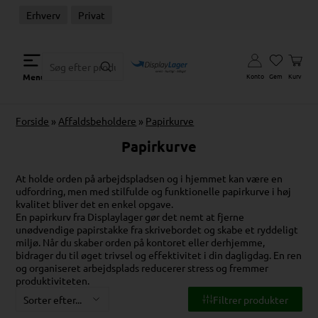
Erhverv
Privat
Konto
Gem
Kurv
Menu
Forside
»
Affaldsbeholdere
»
Papirkurve
Papirkurve
At holde orden på arbejdspladsen og i hjemmet kan være en
udfordring, men med stilfulde og funktionelle papirkurve i høj
kvalitet bliver det en enkel opgave.
En papirkurv fra Displaylager gør det nemt at fjerne
unødvendige papirstakke fra skrivebordet og skabe et ryddeligt
miljø. Når du skaber orden på kontoret eller derhjemme,
bidrager du til øget trivsel og effektivitet i din dagligdag. En ren
og organiseret arbejdsplads reducerer stress og fremmer
produktiviteten.
Filtrer produkter