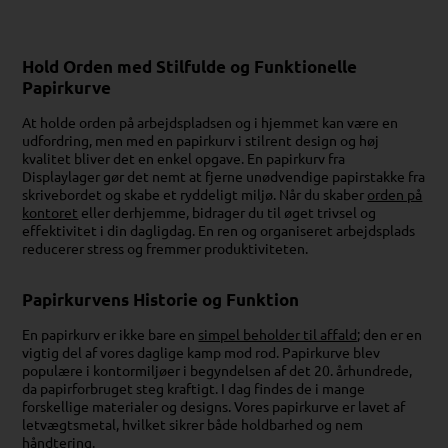
Hold Orden med Stilfulde og Funktionelle
Papirkurve
At holde orden på arbejdspladsen og i hjemmet kan være en
udfordring, men med en papirkurv i stilrent design og høj
kvalitet bliver det en enkel opgave. En papirkurv fra
Displaylager gør det nemt at fjerne unødvendige papirstakke fra
skrivebordet og skabe et ryddeligt miljø. Når du skaber
orden på
kontoret
eller derhjemme, bidrager du til øget trivsel og
effektivitet i din dagligdag. En ren og organiseret arbejdsplads
reducerer stress og fremmer produktiviteten.
Papirkurvens Historie og Funktion
En papirkurv er ikke bare en
simpel beholder til affald
; den er en
vigtig del af vores daglige kamp mod rod. Papirkurve blev
populære i kontormiljøer i begyndelsen af det 20. århundrede,
da papirforbruget steg kraftigt. I dag findes de i mange
forskellige materialer og designs. Vores papirkurve er lavet af
letvægtsmetal, hvilket sikrer både holdbarhed og nem
håndtering.