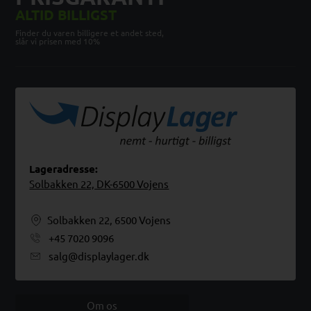
ALTID BILLIGST
Finder du varen billigere et andet sted,
slår vi prisen med 10%
Lageradresse:
Solbakken 22, DK-6500 Vojens
Solbakken 22, 6500 Vojens
+45 7020 9096
salg@displaylager.dk
Om os