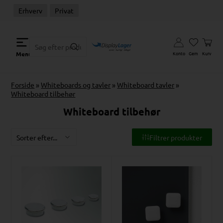
Erhverv
Privat
Konto
Gem
Kurv
Menu
Forside
»
Whiteboards og tavler
»
Whiteboard tavler
»
Whiteboard tilbehør
Whiteboard tilbehør
Filtrer produkter