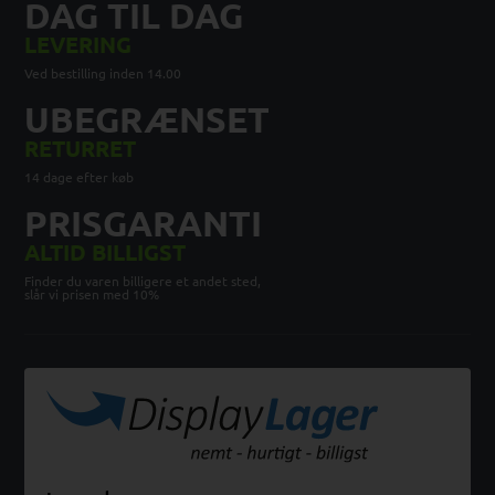
DAG TIL DAG
LEVERING
Ved bestilling inden 14.00
UBEGRÆNSET
RETURRET
14 dage efter køb
PRISGARANTI
ALTID BILLIGST
Finder du varen billigere et andet sted,
slår vi prisen med 10%