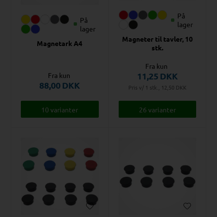
På
På
lager
lager
Magneter til tavler, 10
Magnetark A4
stk.
Fra kun
11,25
DKK
Fra kun
88,00
DKK
Pris v/ 1 stk., 12,50
DKK
10 varianter
26 varianter