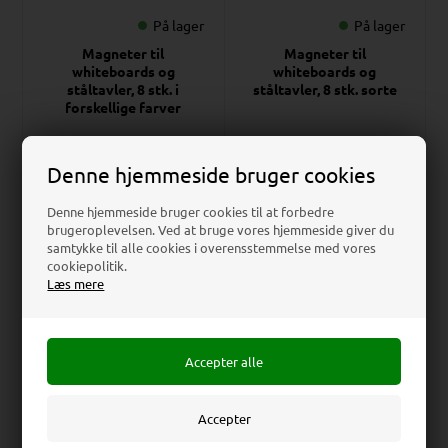
På lager
På lager
Magneter til
Magneter til
whiteboards og
whiteboards og
ståltavler, 8 stk. i
ståltavler, 8 stk. sorte
forskellige farver
Fra kun
Fra kun
30,25
DKK
30,25
DKK
Denne hjemmeside bruger cookies
Pris v/ 1 stk., 33,63
DKK
Pris v/ 1 stk., 33,63
DKK
Denne hjemmeside bruger cookies til at forbedre
brugeroplevelsen. Ved at bruge vores hjemmeside giver du
samtykke til alle cookies i overensstemmelse med vores
cookiepolitik.
Læs mere