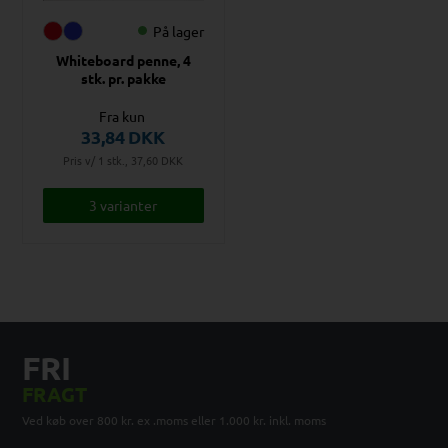
På lager
Whiteboard penne, 4
stk. pr. pakke
Fra kun
33,84
DKK
Pris v/ 1 stk., 37,60
DKK
3 varianter
FRI
FRAGT
Ved køb over 800 kr. ex .moms eller 1.000 kr. inkl. moms