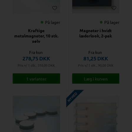
På lager
På lager
Kraftige
Magneter i hvidt
metalmagneter, 10 stk.
læderlook, 2-pak
sølv
Fra kun
Fra kun
278,75
DKK
81,25
DKK
Pris v/ 1 stk., 310,00
DKK
Pris v/ 1 stk., 90,00
DKK
1 varianter
NYHED