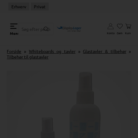
Erhverv
Privat
Konto
Gem
Kurv
Menu
Forside
»
Whiteboards og tavler
»
Glastavler & tilbehør
»
Tilbehør til glastavler