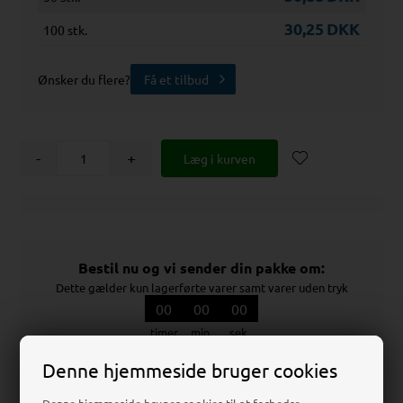
30,25
DKK
100 stk.
Ønsker du flere?
Få et tilbud
-
+
Bestil nu og vi sender din pakke om:
Dette gælder kun lagerførte varer samt varer uden tryk
00
00
00
timer
min.
sek.
Denne hjemmeside bruger cookies