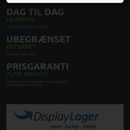
DAG TIL DAG
LEVERING
Ved bestilling inden 14.00
UBEGRÆNSET
RETURRET
14 dage efter køb
PRISGARANTI
ALTID BILLIGST
Finder du varen billigere et andet sted,
slår vi prisen med 10%