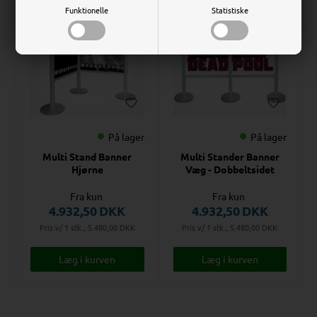
Funktionelle
Statistiske
På lager
På lager
Multi Stand Banner
Multi Stander Banner
Hjørne
Væg - Dobbeltsidet
Fra kun
Fra kun
4.932,50
DKK
4.932,50
DKK
Pris v/ 1 stk., 5.480,00
DKK
Pris v/ 1 stk., 5.480,00
DKK