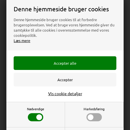
Denne hjemmeside bruger cookies
Denne hjemmeside bruger cookies til at forbedre
brugeroplevelsen. Ved at bruge vores hjemmeside giver du
samtykke til alle cookies i overensstemmelse med vores
cookiepolitik.
Læs mere
På lager
På lager
Maxiframe Lagoon,
Maxiframe Ocean,
dobbeltsidet
dobbeltsidet
bannerramme, 45 mm
bannerramme, 50 mm
dyb
dyb
Fra kun
Fra kun
Erhverv
Privat
553,75
DKK
1.232,50
DKK
Vis cookie detaljer
Pris v/ 1 stk., 615,00
DKK
Pris v/ 1 stk., 1.370,00
DKK
Priser ekskl. moms
Priser inkl. moms
Nødvendige
Markedsføring
4 varianter
5 varianter