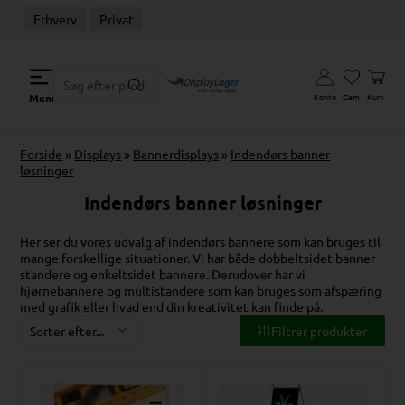
Erhverv
Privat
Konto
Gem
Kurv
Menu
Forside
»
Displays
»
Bannerdisplays
»
Indendørs banner
løsninger
Indendørs banner løsninger
Her ser du vores udvalg af indendørs bannere som kan bruges til
mange forskellige situationer. Vi har både dobbeltsidet banner
standere og enkeltsidet bannere. Derudover har vi
hjørnebannere og multistandere som kan bruges som afspæring
med grafik eller hvad end din kreativitet kan finde på.
Filtrer produkter