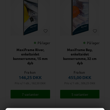
På lager
På lager
Maxiframe River,
Maxiframe Bay,
enkeltsidet
enkeltsidet
bannerramme, 15 mm
bannerramme, 32 cm
dyb
dyb
Fra kun
Fra kun
146,25
DKK
455,00
DKK
Pris v/ 1 stk., 162,50
DKK
Pris v/ 1 stk., 506,25
DKK
7 varianter
5 varianter