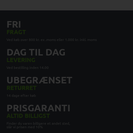
FRI
FRAGT
Ved køb over 800 kr. ex .moms eller 1.000 kr. inkl. moms
DAG TIL DAG
LEVERING
Ved bestilling inden 14.00
UBEGRÆNSET
RETURRET
14 dage efter køb
PRISGARANTI
ALTID BILLIGST
Finder du varen billigere et andet sted,
slår vi prisen med 10%