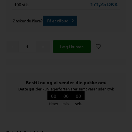
171,25
DKK
100 stk.
Ønsker du flere?
Få et tilbud
-
+
Bestil nu og vi sender din pakke om:
Dette gælder kun lagerførte varer samt varer uden tryk
00
00
00
timer
min.
sek.