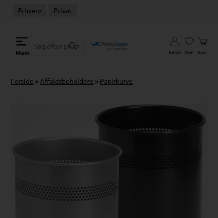
Erhverv
Privat
Konto
Gem
Kurv
Menu
Forside
»
Affaldsbeholdere
»
Papirkurve