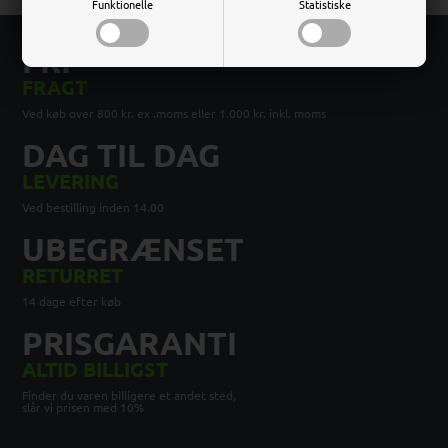
Funktionelle
Statistiske
FRI
FRAGT
Ved køb over 800 kr. ex .moms eller 1.000 kr. inkl. moms
DAG TIL DAG
LEVERING
Ved bestilling inden 14.00
UBEGRÆNSET
RETURRET
14 dage efter køb
PRISGARANTI
ALTID BILLIGST
Finder du varen billigere et andet sted,
slår vi prisen med 10%