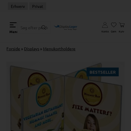
Erhverv
Privat
Konto
Gem
Kurv
Menu
Forside
»
Displays
»
Menukortholdere
BESTSELLER