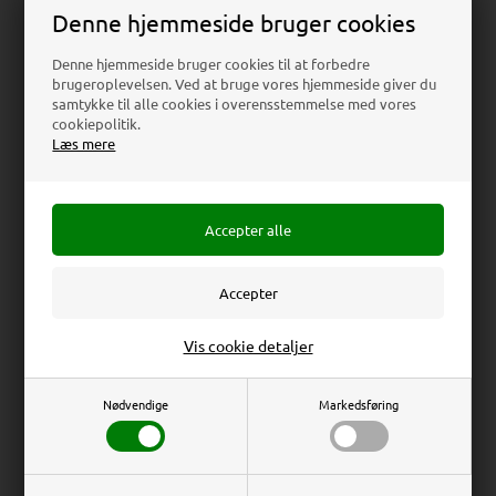
Teknisk Datablad
Denne hjemmeside bruger cookies
Download
Denne hjemmeside bruger cookies til at forbedre
brugeroplevelsen. Ved at bruge vores hjemmeside giver du
samtykke til alle cookies i overensstemmelse med vores
cookiepolitik.
Læs mere
Beskrivelse
Specifikationer
Anmeldelser
Menuholder med plads til otte A6 eller A5 print.
Fremstillet i 2 mm akryl. Leveres i en flad pakke og samles
på midten som et kryds.
Cross Menuholder (Acrylic menu holder) - Transparent
Erhverv
Privat
Vis cookie detaljer
Total Mål: 31 x 21,5 x 31 cm
Priser ekskl. moms
Priser inkl. moms
Brochure Mål: 8 x A5 (14,8 x 21 cm)
Nødvendige
Markedsføring
Synligt Mål: 8 x A5 (14,8 x 21 cm)