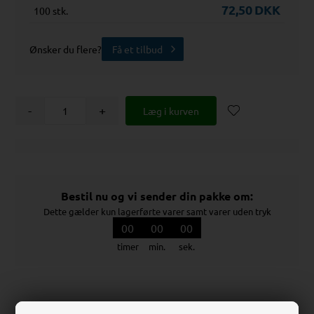
72,50
DKK
100 stk.
Ønsker du flere?
Få et tilbud
-
+
Bestil nu og vi sender din pakke om:
Dette gælder kun lagerførte varer samt varer uden tryk
00
00
00
timer
min.
sek.