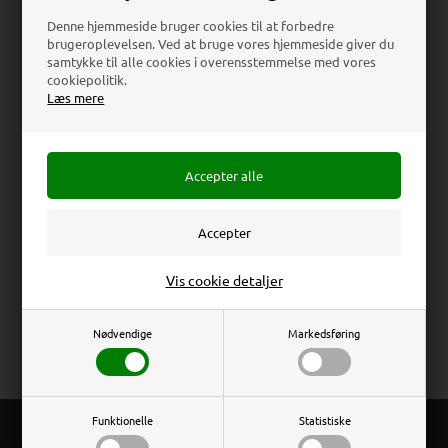
Teknisk Datablad
Denne hjemmeside bruger cookies til at forbedre
brugeroplevelsen. Ved at bruge vores hjemmeside giver du
Download
samtykke til alle cookies i overensstemmelse med vores
cookiepolitik.
Læs mere
Beskrivelse
Specifikationer
Anmeldelser
Magnetisk menuholder beregnet til to print. Fremstillet i
tykt transparent akryl, og placeres let på borde, diske, i
vinduer m.v.
Block Menuholder (Acrylic menu holder) - Transparent
Erhverv
Privat
Vis cookie detaljer
Priser ekskl. moms
Priser inkl. moms
Total Mål: 11 x 7,4 cm
Nødvendige
Markedsføring
Funktionelle
Statistiske
FRI