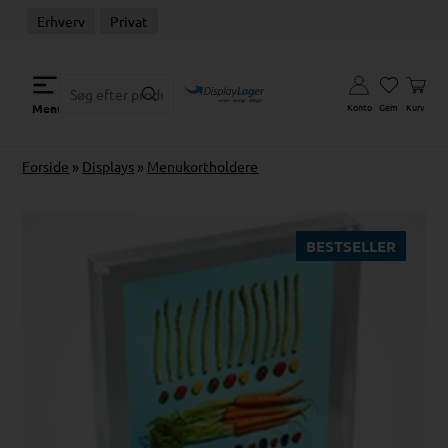
Erhverv
Privat
Konto
Gem
Kurv
Menu
Forside
»
Displays
»
Menukortholdere
BESTSELLER