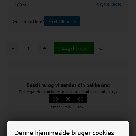
47,13
DKK
100 stk.
Ønsker du flere?
Få et tilbud
-
+
Bestil nu og vi sender din pakke om:
Dette gælder kun lagerførte varer samt varer uden tryk
00
00
00
timer
min.
sek.
Denne hjemmeside bruger cookies