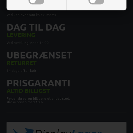
FRAGT
Ved køb over 800 kr. ex .moms
DAG TIL DAG
LEVERING
Ved bestilling inden 14.00
UBEGRÆNSET
RETURRET
14 dage efter køb
PRISGARANTI
ALTID BILLIGST
Finder du varen billigere et andet sted,
slår vi prisen med 10%