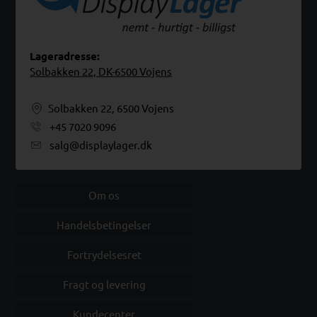
Lageradresse:
Solbakken 22, DK-6500 Vojens
Solbakken 22, 6500 Vojens
+45 7020 9096
salg@displaylager.dk
Om os
Handelsbetingelser
Fortrydelsesret
Fragt og levering
Kundecenter