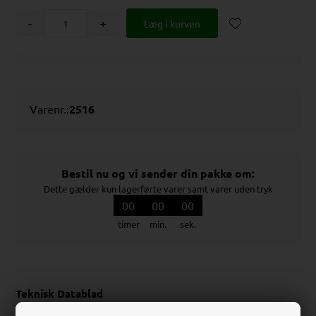
-
+
Varenr.:
2516
Bestil nu og vi sender din pakke om:
Dette gælder kun lagerførte varer samt varer uden tryk
00
00
00
timer
min.
sek.
Teknisk Datablad