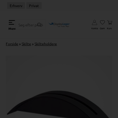
Erhverv
Privat
Konto
Gem
Kurv
Menu
Forside
»
Skilte
»
Skilteholdere