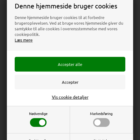
Denne hjemmeside bruger cookies
Download
Denne hjemmeside bruger cookies til at forbedre
brugeroplevelsen. Ved at bruge vores hjemmeside giver du
samtykke til alle cookies i overensstemmelse med vores
Beskrivelse
Anmeldelser
cookiepolitik.
Læs mere
Pænt designet plastfod med 7 mm slids til top og plads til
logoprint på siden. Vælg mellem sølvgrå eller sort.
Rocket Menuholder (Acrylic menu holder) - Sort
Total Mål: 18,5 x 4,5 x 5 cm
Erhverv
Privat
Brochure Mål: A5 (14,8 x 21 cm)
Vis cookie detaljer
Priser ekskl. moms
Priser inkl. moms
Nødvendige
Markedsføring
Relaterede produkter