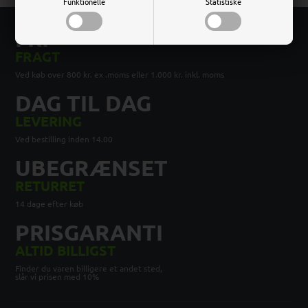
Funktionelle
Statistiske
FRI
FRAGT
Ved køb over 800 kr. ex .moms eller 1.000 kr. inkl. moms
DAG TIL DAG
LEVERING
Ved bestilling inden 14.00
UBEGRÆNSET
RETURRET
14 dage efter køb
PRISGARANTI
ALTID BILLIGST
Finder du varen billigere et andet sted,
slår vi prisen med 10%