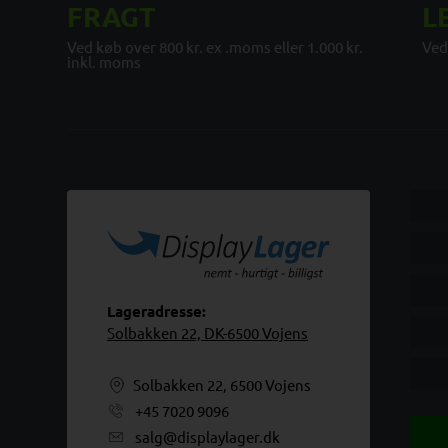
FRAGT
L
Ved køb over 800 kr. ex .moms eller 1.000 kr.
Ved
inkl. moms
Lageradresse:
Solbakken 22, DK-6500 Vojens
Solbakken 22, 6500 Vojens
+45 7020 9096
salg@displaylager.dk