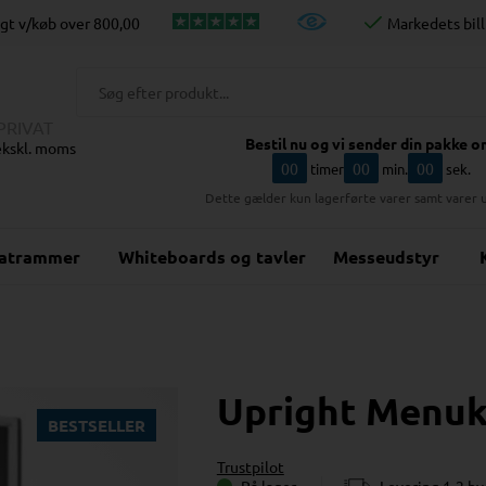
agt v/køb over
800,00
Markedets bill
PRIVAT
Bestil nu og vi sender din pakke o
 ekskl. moms
00
00
00
timer
min.
sek.
Dette gælder kun lagerførte varer samt varer 
katrammer
Whiteboards og tavler
Messeudstyr
Upright Menuko
BESTSELLER
Trustpilot