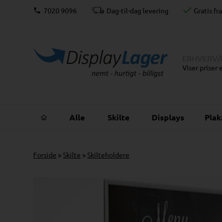
 lager
7020 9096
Dag-til-dag levering
Gratis fr
ERHVERV
/
Viser priser
Alle
Skilte
Displays
Pla
Forside
»
Skilte
»
Skilteholdere