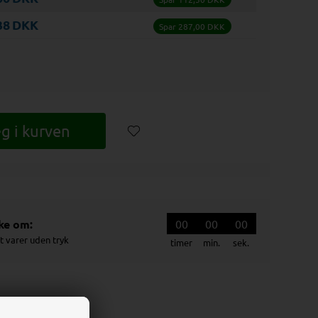
38
DKK
Spar 287,00 DKK
kke om:
00
00
00
t varer uden tryk
timer
min.
sek.