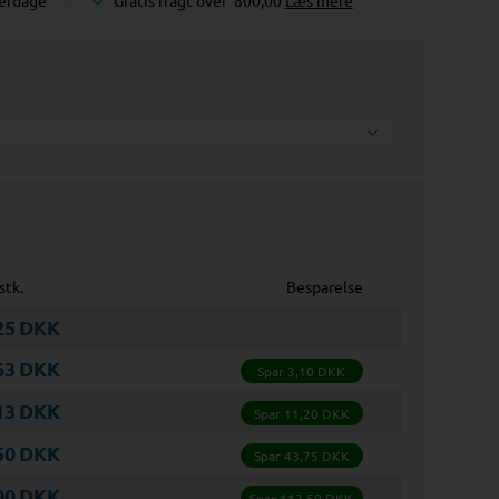
verdage
Gratis fragt over
800,00
Læs mere
stk.
Besparelse
25
DKK
63
DKK
Spar 3,10 DKK
13
DKK
Spar 11,20 DKK
50
DKK
Spar 43,75 DKK
00
DKK
Spar 112,50 DKK