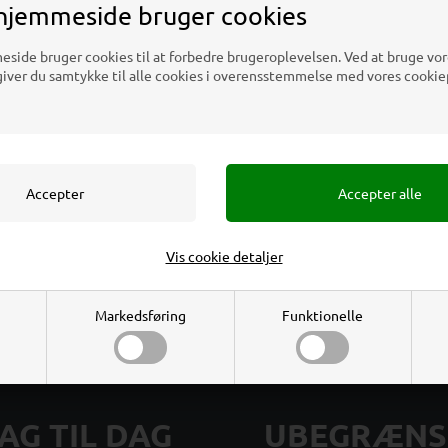
hjemmeside bruger cookies
Download
ide bruger cookies til at forbedre brugeroplevelsen. Ved at bruge vor
ver du samtykke til alle cookies i overensstemmelse med vores cookiep
elser
ryl. Frit stående på fod. Budskabet er let at udskifte.
Erhverv
Privat
t
Vis cookie detaljer
Priser ekskl. moms
Priser inkl. moms
Markedsføring
Funktionelle
AG TIL DAG
UBEGRÆNS