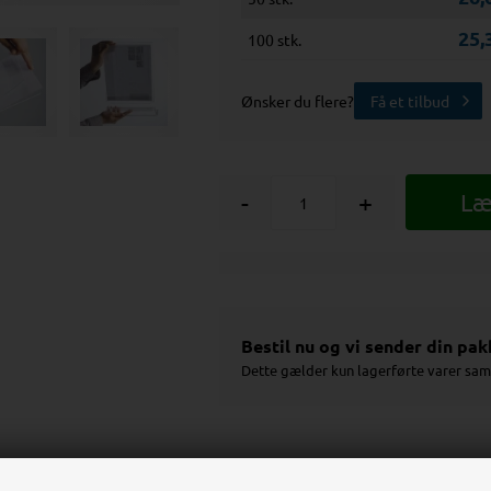
25,
100 stk.
Ønsker du flere?
Få et tilbud
-
+
Bestil nu og vi sender din pa
Dette gælder kun lagerførte varer sam
Teknisk Datablad