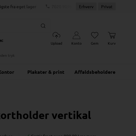
igste fra eget lager
7020 9096
Erhverv
Dag-til-dag levering
Privat
m:
Upload
Konto
Gem
Kurv
uden tryk
Kontor
Plakater & print
Affaldsbeholdere
rtholder vertikal