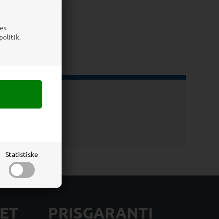
es
olitik.
Statistiske
ET
PRISGARANTI