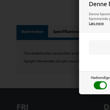
Denne 
Denne hjemmes
hjemmeside gi
Læs mere
Beskrivelse
Specifikationer
Anmeld
Flot dobbeltsidet menuholder produceret i transparent ak
Upright Menuholder (Acrylic menu holder) - Transparen
Nødvendige
FRI
D