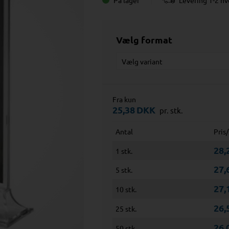
På lager
Levering 1-2 h
Vælg format
Fra kun
25,38
DKK
pr. stk.
Antal
Pris/
28,
1 stk.
27,
5 stk.
27,
10 stk.
26,
25 stk.
26,
50 stk.