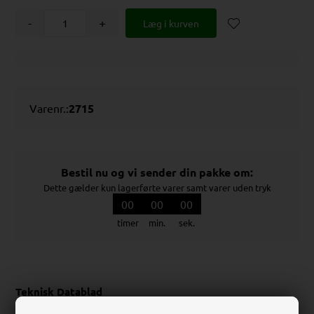
-
+
Varenr.:
2715
Bestil nu og vi sender din pakke om:
Dette gælder kun lagerførte varer samt varer uden tryk
00
00
00
timer
min.
sek.
Teknisk Datablad