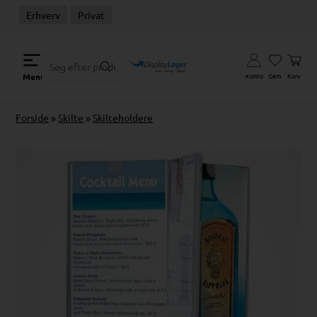
Erhverv
Privat
Konto
Gem
Kurv
Menu
Forside
»
Skilte
»
Skilteholdere