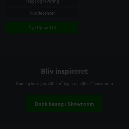
Fragt og levering
Kundecenter
Upload fil
Bliv inspireret
2
2
Kom og besøg os 7000 m
lager og 500 m
Showroom
Book besøg i Showroom