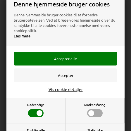
Denne hjemmeside bruger cookies
Download
Denne hjemmeside bruger cookies til at forbedre
brugeroplevelsen. Ved at bruge vores hjemmeside giver du
samtykke til alle cookies i overensstemmelse med vores
Beskrivelse
Specifikationer
Anmeldelser
cookiepolitik.
Læs mere
Akryl menuholder med sort akryl fod, der kan dreje 360˚
rundt. Perfekt til menukort, tilbud, information og
prislister.
Spin Menuholder (Acrylic menu holder) - Sort /
Transparent
Erhverv
Privat
Vis cookie detaljer
Total Mål: 18 x 24 x 18 cm
Priser ekskl. moms
Priser inkl. moms
Brochure Mål: 6x (9,9 x 21 cm)
Nødvendige
Markedsføring
Synligt Mål: 6x (9,9 x 21 cm)
Funktionelle
Statistiske