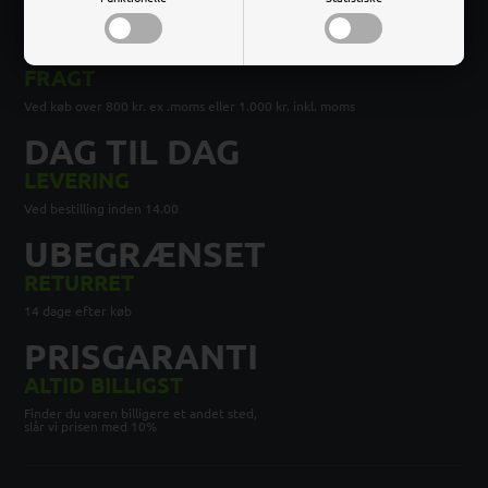
FRI
FRAGT
Ved køb over 800 kr. ex .moms eller 1.000 kr. inkl. moms
DAG TIL DAG
LEVERING
Ved bestilling inden 14.00
UBEGRÆNSET
RETURRET
14 dage efter køb
PRISGARANTI
ALTID BILLIGST
Finder du varen billigere et andet sted,
slår vi prisen med 10%