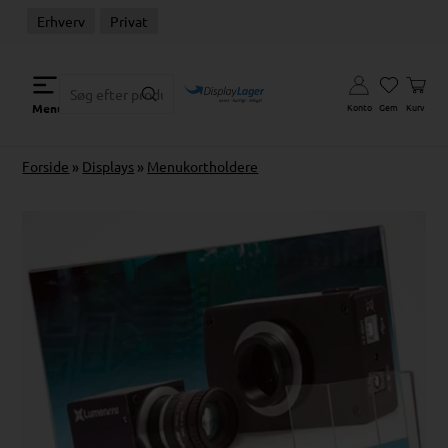
Erhverv
Privat
Konto
Gem
Kurv
Menu
Forside
»
Displays
»
Menukortholdere