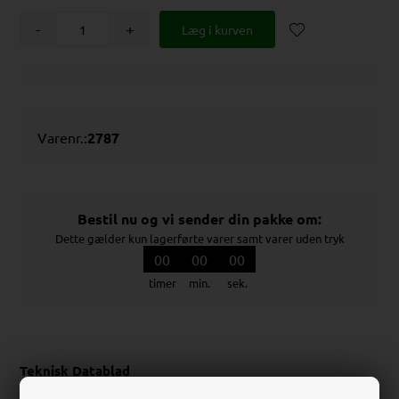
-
+
Varenr.:
2787
Bestil nu og vi sender din pakke om:
Dette gælder kun lagerførte varer samt varer uden tryk
00
00
00
timer
min.
sek.
Teknisk Datablad