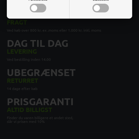
FRI
FRAGT
Ved køb over 800 kr. ex .moms eller 1.000 kr. inkl. moms
DAG TIL DAG
LEVERING
Ved bestilling inden 14.00
UBEGRÆNSET
RETURRET
14 dage efter køb
PRISGARANTI
ALTID BILLIGST
Finder du varen billigere et andet sted,
slår vi prisen med 10%