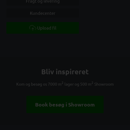
Fragt og levering
Kundecenter
Upload fil
Bliv inspireret
2
2
Kom og besøg os 7000 m
lager og 500 m
Showroom
Book besøg i Showroom