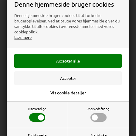
Denne hjemmeside bruger cookies
Download
Denne hjemmeside bruger cookies til at forbedre
brugeroplevelsen. Ved at bruge vores hjemmeside giver du
samtykke til alle cookies i overensstemmelse med vores
Beskrivelse
Specifikationer
Anmeldelser
cookiepolitik.
Læs mere
Akrylholder produceret i transparent akryl. Med holder i
højre side til visitkort (B 9,5 x H 6 x D 3,5 cm). Skrå og
fritståendende.
L-Type with Frontpocket (Acrylic menu holder) -
Transparent
Erhverv
Privat
Vis cookie detaljer
Total Mål: 29,7 x 21,2 x 7 cm
Priser ekskl. moms
Priser inkl. moms
Brochure Mål: A4 (21 x 29,7 cm) Horizontal
Nødvendige
Markedsføring
Synligt Mål: A4 (21 x 29,7 cm) Horizontal
Funktionelle
Statistiske