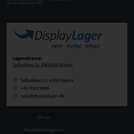
slår vi prisen med 10%
Lageradresse:
Solbakken 22, DK-6500 Vojens
Solbakken 22, 6500 Vojens
+45 7020 9096
salg@displaylager.dk
Om os
Handelsbetingelser