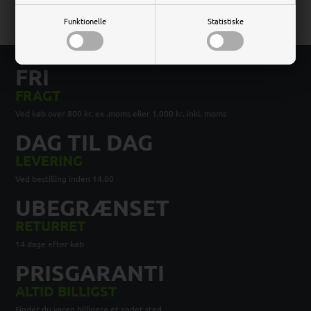
Funktionelle
Statistiske
FRI
FRAGT
Ved køb over 800 kr. ex .moms eller 1.000 kr. inkl. moms
DAG TIL DAG
LEVERING
Ved bestilling inden 14.00
UBEGRÆNSET
RETURRET
14 dage efter køb
PRISGARANTI
ALTID BILLIGST
Finder du varen billigere et andet sted,