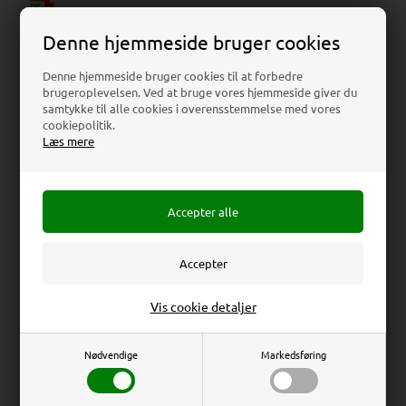
Download
Denne hjemmeside bruger cookies
Denne hjemmeside bruger cookies til at forbedre
Beskrivelse
Specifikationer
Anmeldelser
brugeroplevelsen. Ved at bruge vores hjemmeside giver du
samtykke til alle cookies i overensstemmelse med vores
cookiepolitik.
Læs mere
Table & Wall Dispencer, acrylic
Akrylholder med tre rum til brochurer i A4 format.
Produceret i transparent sprøjtestøbt polystyren.
Kan stå på et bord eller en disk, men også let
monteres på en plade eller væg (inkl. forborede
huller).
Totalmål
23,5 x 32,1 x 16 cm
Erhverv
Privat
Vis cookie detaljer
Brochuremål
Priser ekskl. moms
Priser inkl. moms
A4 (21 x 29,7 cm)
Nødvendige
Markedsføring
Indvendig dybde
3,7 cm