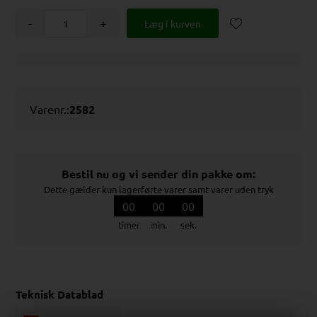
-
+
Varenr.:
2582
Bestil nu og vi sender din pakke om:
Dette gælder kun lagerførte varer samt varer uden tryk
00
00
00
timer
min.
sek.
Teknisk Datablad