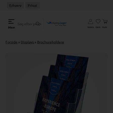
Erhverv
Privat
Konto
Gem
Kurv
Menu
Forside
»
Displays
»
Brochureholdere