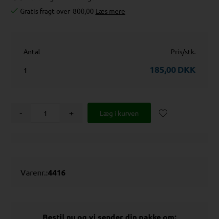
Gratis fragt over
800,00
Læs mere
Antal
Pris/stk.
185,00
DKK
1
-
+
Varenr.:
4416
Bestil nu og vi sender din pakke om: