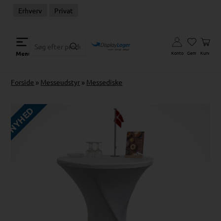
Erhverv
Privat
Konto
Gem
Kurv
Menu
Forside
»
Messeudstyr
»
Messediske
NYHED