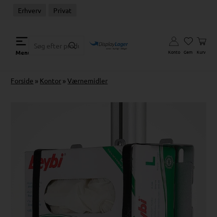
Erhverv
Privat
Konto
Gem
Kurv
Menu
Forside
»
Kontor
»
Værnemidler