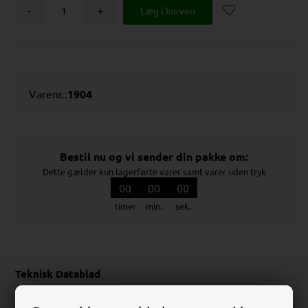
-
+
Varenr.:
1904
Bestil nu og vi sender din pakke om:
Dette gælder kun lagerførte varer samt varer uden tryk
00
00
00
timer
min.
sek.
Teknisk Datablad
Download