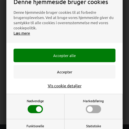
Denne hjemmeside bruger cookies
Denne hjemmeside bruger cookies til at forbedre
brugeroplevelsen. Ved at bruge vores hjemmeside giver du
samtykke til alle cookies i overensstemmelse med vores
Beskrivelse
Anmeldelser
cookiepolitik.
Læs mere
Holder for box with gloves or masks
Holder/hylde i polyesterlakeret sølvgrå stål. Til
placering af f.eks. papæske med engangshandsker
eller mundbind. Kan monteres på en væg eller på
en stander. Papæsken fastgøres med de to sorte
velcro spændebånd (inkl.).
Totalmål:
25 x 15 x 6 cm
Erhverv
Privat
Vis cookie detaljer
Priser ekskl. moms
Priser inkl. moms
Nødvendige
Markedsføring
Relaterede produkter
Funktionelle
Statistiske