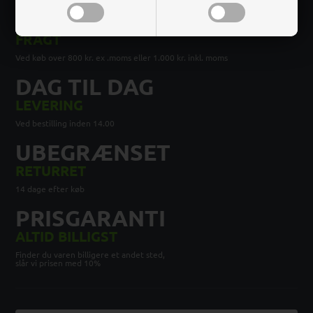
FRI
FRAGT
Ved køb over 800 kr. ex .moms eller 1.000 kr. inkl. moms
DAG TIL DAG
LEVERING
Ved bestilling inden 14.00
UBEGRÆNSET
RETURRET
14 dage efter køb
PRISGARANTI
ALTID BILLIGST
Finder du varen billigere et andet sted,
slår vi prisen med 10%