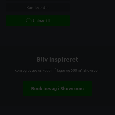
Kundecenter
Upload fil
Bliv inspireret
2
2
Kom og besøg os 7000 m
lager og 500 m
Showroom
Book besøg i Showroom