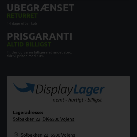
UBEGRÆNSET
RETURRET
14 dage efter køb
PRISGARANTI
ALTID BILLIGST
Finder du varen billigere et andet sted,
slår vi prisen med 10%
Lageradresse:
Solbakken 22, DK-6500 Vojens
Solbakken 22, 6500 Vojens