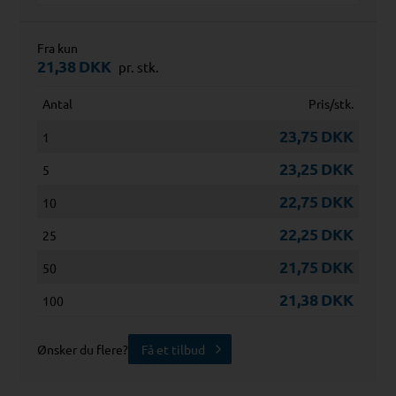
Fra kun
21,38
DKK
pr. stk.
Antal
Pris/stk.
23,75
DKK
1
23,25
DKK
5
22,75
DKK
10
22,25
DKK
25
21,75
DKK
50
21,38
DKK
100
Ønsker du flere?
Få et tilbud