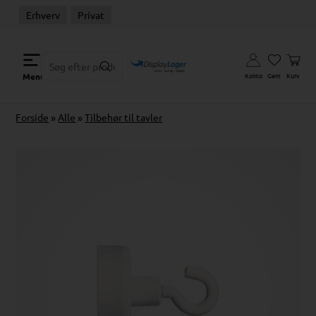
Erhverv
Privat
Konto
Gem
Kurv
Menu
Forside
»
Alle
»
Tilbehør til tavler