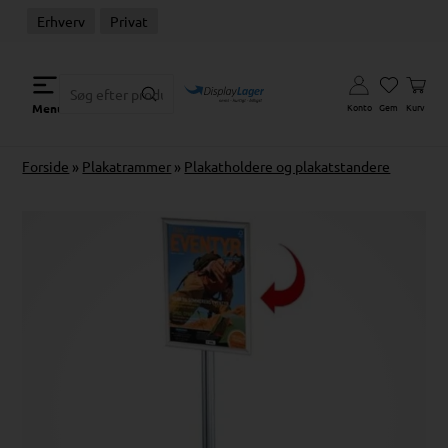
Erhverv
Privat
Konto
Gem
Kurv
Menu
Forside
»
Plakatrammer
»
Plakatholdere og plakatstandere