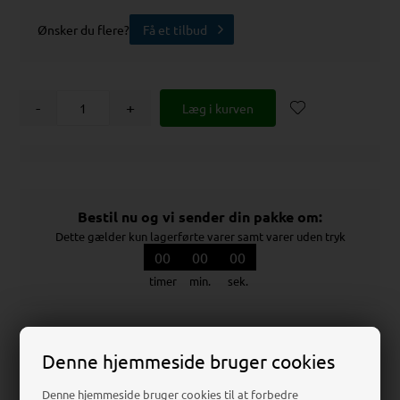
Ønsker du flere?
Få et tilbud
-
+
Bestil nu og vi sender din pakke om:
Dette gælder kun lagerførte varer samt varer uden tryk
00
00
00
timer
min.
sek.
Denne hjemmeside bruger cookies
Teknisk Datablad
Denne hjemmeside bruger cookies til at forbedre