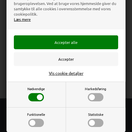
brugeroplevelsen. Ved at bruge vores hjemmeside giver du
Download
samtykke til alle cookies i overensstemmelse med vores
cookiepolitik.
Læs mere
Beskrivelse
Anmeldelser
Enkeltsidet infostander med 25 mm alu klapramme (kan
monteres vertikalt eller horisontalt). Tung fod 42 x 30 cm.
Standeren kan monteres med op til tre rammer på begge
sider. Til indendørs brug.
Erhverv
Privat
Mini Multi Stand Frame Single (Info Displays) -
Vis cookie detaljer
Sølveloxeret
Priser ekskl. moms
Priser inkl. moms
Nødvendige
Markedsføring
FRI
Funktionelle
Statistiske
FRAGT
Ved køb over 800 kr. ex .moms eller 1.000 kr. inkl. moms