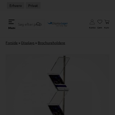
Erhverv
Privat
Konto
Gem
Kurv
Menu
Forside
»
Displays
»
Brochureholdere