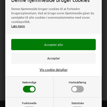
Teknisk Datablad
Denne hjemmeside bruger cookies til at forbedre
brugeroplevelsen. Ved at bruge vores hjemmeside giver du
Download
samtykke til alle cookies i overensstemmelse med vores
cookiepolitik.
Læs mere
Beskrivelse
Specifikationer
Anmeldelser
Alustander med seks A4 hylder i 8 mm akryl. Let at
samle. Dybde på hylderne: 4 cm.
Totalmål
Erhverv
Privat
Vis cookie detaljer
30 x 162 cm
Priser ekskl. moms
Priser inkl. moms
Brochuremål
Nødvendige
Markedsføring
6 hylder til A4 / 21 x 29,7 cm
Funktionelle
Statistiske