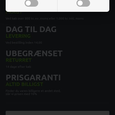
FRI
FRAGT
Ved køb over 800 kr. ex .moms eller 1.000 kr. inkl. moms
DAG TIL DAG
LEVERING
Ved bestilling inden 14.00
UBEGRÆNSET
RETURRET
14 dage efter køb
PRISGARANTI
ALTID BILLIGST
Finder du varen billigere et andet sted,
slår vi prisen med 10%