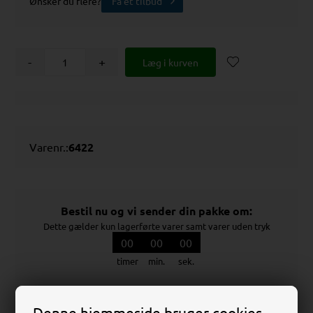
Ønsker du flere?
Få et tilbud
-
+
Varenr.:
6422
Bestil nu og vi sender din pakke om:
Dette gælder kun lagerførte varer samt varer uden tryk
00
00
00
timer
min.
sek.
Denne hjemmeside bruger cookies