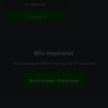
Kundecenter
Upload fil
Bliv inspireret
2
2
Kom og besøg os 7000 m
lager og 500 m
Showroom
Book besøg i Showroom